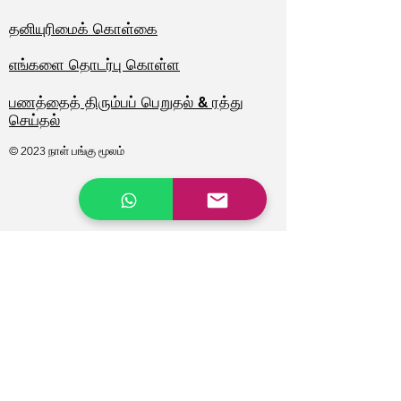
தனியுரிமைக் கொள்கை
எங்களை தொடர்பு கொள்ள
பணத்தைத் திரும்பப் பெறுதல் & ரத்து
செய்தல்
© 2023 நாள் பங்கு மூலம்
சரியான நேரத்தில்
விழிப்பூட்டலைப்
பெறுங்கள்
முதல் பெயர்