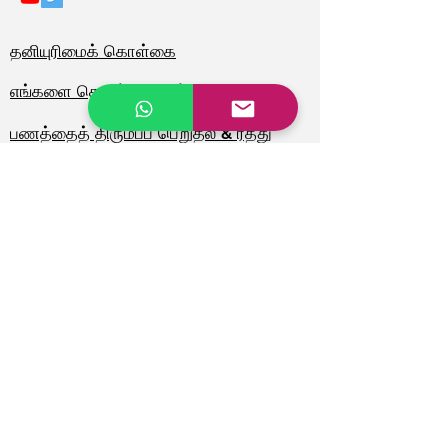
தனியுரிமைக் கொள்கை
எங்களை தொடர்பு கொள்ள
பணத்தைத் திரும்பப் பெறுதல் & ரத்து
செய்தல்
© 2023 நாள் பங்கு மூலம்
சரியான நேரத்தில்
விழிப்பூட்டலைப்
பெறுங்கள்
முதல் பெயர்