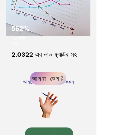
562%
10 বছরের
রিটার্ন
2.0322 এর লাভ ফ্যাক্টর সহ
আমরা কেন?
আমাদের ইতিহাস পরীক্ষা করুন